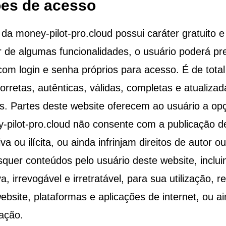
ões de acesso
e da
money-pilot-pro.cloud
possui caráter gratuito e
ir de algumas funcionalidades, o usuário poderá pr
om login e senha próprios para acesso. É de total
rretas, autênticas, válidas, completas e atualiza
os. Partes deste website oferecem ao usuário a op
-pilot-pro.cloud
não consente com a publicação d
va ou ilícita, ou ainda infrinjam direitos de autor o
isquer conteúdos pelo usuário deste website, incl
a, irrevogável e irretratável, para sua utilização, 
bsite, plataformas e aplicações de internet, ou a
tação.